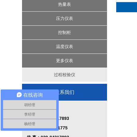
椭圆齿轮流量计
浮球液位计
远传水表
三相电表
热量表
磁翻板液位计
IC卡智能水表
机械式热量表
涡轮流量计
单相电表
压力仪表
IC卡预付费热量表
超声波液位计
一卡通水电表
机械式水表
节流装置
压力表
控制柜
精密数字压力计
智能压力控制器
超声波热量表
涡街流量计
差压液位计
温度仪表
投入式液位计
楼宇控制系统
电磁流量计
压力变送器
更多仪表
植物油智能定量装车系统
过程校验仪
液位控制系统
联系我们
在线咨询
控制系统
胡经理
西安秦威仪表厂
李经理
电 话：029-84217893
杨经理
手 机：15339101775