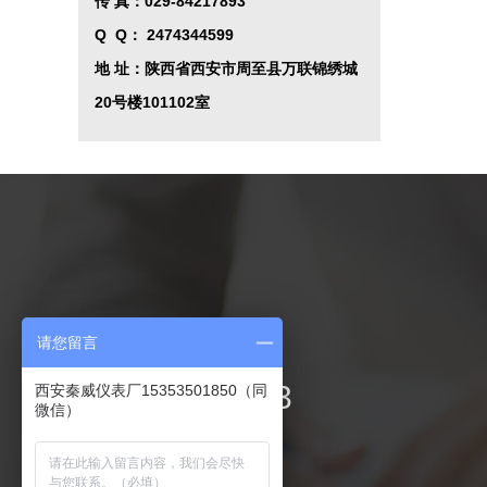
传 真：029-84217893
Q Q
：
2474344599
地 址：陕西省西安市周至县万联锦绣城
20号楼101102室
联系我们
请您留言
029-84217893
西安秦威仪表厂15353501850（同
微信）
电 话：029-84217893
手 机：15339101775