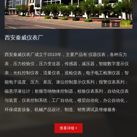
1
2
3
西安秦威仪表厂
西安秦威仪表厂成立于2010年，主要产品有:仪器仪表，各种压力
表，压力校验仪，压力变送器，传感器，减压器，智能数字显示仪
表，光柱控制仪表，流量仪表，巡检仪表，电子电工检测仪器；智
能电子温度、压力、差压、液位控制显示仪系列；报警仪表系列；
磁悬浮液位计；射频导纳物体控制器，校验仪表系列，自动化仪表
与装置，仪表控制系统，工厂自动化，楼层自动化，办公自动化，
表
超
声
波
热
量
表
-
预
付
费
超
声
波
热
量
表
，
家
用
供
热
计
量
环保成套设备、机械产品设计、制造、销售调试及维修服务.
温度仪表 - 数显温度计
查看详细信息
查看详细信息
查看详细 +