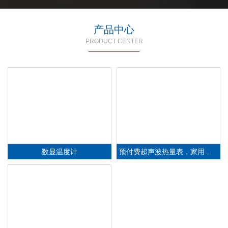
产品中心
PRODUCT CENTER
I
C
卡
预
付
费
热
表
-
l
C
卡
超
声
波
热
量
表
，
能
预
付
费
热
量
查看详细信息
量
智
表
超
声
波
液
位
计
-
超
声
波
液
位
计
，
一
体
式
超
声
波
液
位
雷
达
液
位
计
-
能
型
雷
达
液
位
计
数显温度计
预付费超声波热量表，家用供热计量表
查看详细信息
查看详细信息
智
计