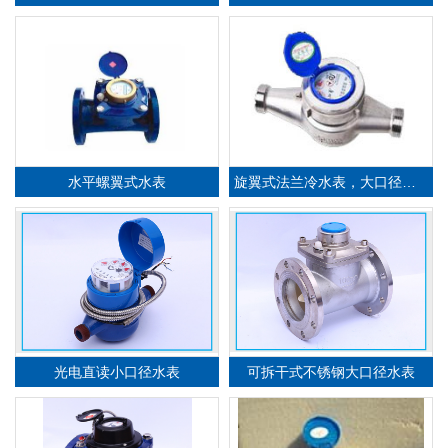
机
械
式
水
表
-
光
电
直
读
小
口
径
水
机
械
式
水
表
-
可
拆
式
不
锈
钢
大
口
径
水
查看详细信息
干
表
查看详细信息
表
机
械
式
水
表
-
旋
翼
液
封
式
水
机
械
式
水
表
-
P
R
S
大
口
径
水
水平螺翼式水表
旋翼式法兰冷水表，大口径机械水表
查看详细信息
查看详细信息
G
表
表
机
械
式
水
表
-
不
锈
钢
水
表
，
螺
翼
式
不
锈
钢
水
表
，
旋
翼
式
不
锈
钢
水
光电直读小口径水表
可拆干式不锈钢大口径水表
查看详细信息
表