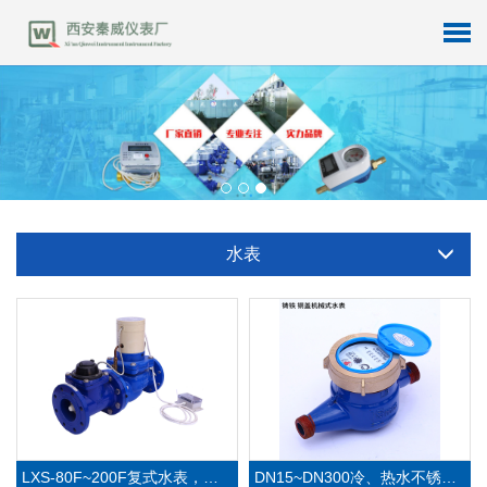
机
械
式
水
表
-
D
N
1
5
~
D
3
0
0
冷
、
热
水
不
锈
钢
水
母
N
表
机
械
式
水
-
L
X
S
-
8
0
F
~
2
0
0
F
复
水
表
，
子
水
查看详细信息
查看详细信息
表
式
表
水表
机
械
式
水
表
-
水
平
螺
翼
式
水
机
械
式
水
表
-
旋
翼
式
法
冷
水
表
，
大
口
径
机
械
水
兰
表
查看详细信息
查看详细信息
表
LXS-80F~200F复式水表，子母水表
DN15~DN300冷、热水不锈钢水表