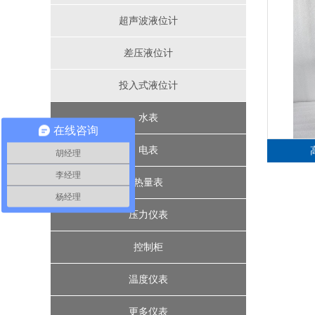
超声波液位计
节流装置
涡街流量计
差压液位计
投入式液位计
电磁流量计
水表
在线咨询
水控机
电表
胡经理
李经理
远传水表
三相电表
热量表
杨经理
IC卡智能水表
机械式热量表
单相电表
压力仪表
IC卡预付费热量表
一卡通水电表
机械式水表
压力表
控制柜
精密数字压力计
智能压力控制器
超声波热量表
温度仪表
楼宇控制系统
压力变送器
更多仪表