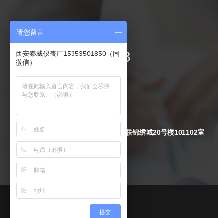
联系我们
请您留言
029-84217893
西安秦威仪表厂15353501850（同
微信）
电 话：029-84217893
手 机：15339101775
传 真：029-84217893
Q Q
：
2474344599
地 址：陕西省西安市周至县万联锦绣城20号楼101102室
提交