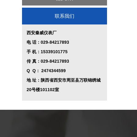
植物油智能定量装车系统
过程校验仪
联系我们
液位控制系统
西安秦威仪表厂
控制系统
电 话：029-84217893
手 机：15339101775
传 真：029-84217893
Q Q
：
2474344599
地 址：陕西省西安市周至县万联锦绣城
20号楼101102室