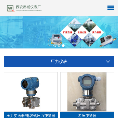
压
力
变
送
器
-
压
力
变
送
器
/
电
容
式
压
力
变
送
压力变送器 - 差压变送器
器
查看详细信息
查看详细信息
压力仪表
压力变送器/电容式压力变送器
差压变送器