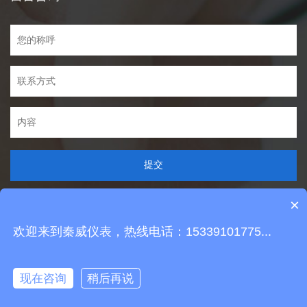
提交
×
可以介绍下你们的产品么？
欢迎来到秦威仪表，热线电话：15339101775...
Copyright © 2021 029qw.com All Rights Reserved
你们是怎么收费的呢？
陕ICP备16001496号
技术支持：
唯科网络
现在咨询
稍后再说
电话
消息
二维码
分享