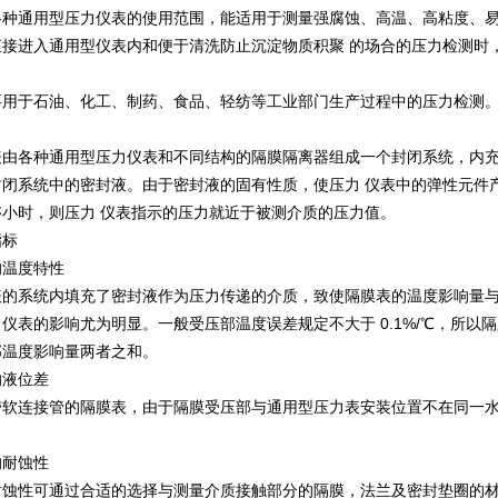
各种通用型压力仪表的使用范围，能适用于测量强腐蚀、高温、高粘度、易
直接进入通用型仪表内和便于清洗防止沉淀物质积聚 的场合的压力检测时
要用于石油、化工、制药、食品、轻纺等工业部门生产过程中的压力检测
表由各种通用型压力仪表和不同结构的隔膜隔离器组成一个封闭系统，内充
闭系统中的密封液。由于密封液的固有性质，使压力 仪表中的弹性元件
小时，则压力 仪表指示的压力就近于被测介质的压力值。
指标
的温度特性
表的系统内填充了密封液作为压力传递的介质，致使隔膜表的温度影响量与
仪表的影响尤为明显。一般受压部温度误差规定不大于 0.1%/℃，所
部温度影响量两者之和。
的液位差
带软连接管的隔膜表，由于隔膜受压部与通用型压力表安装位置不在同一水
的耐蚀性
耐蚀性可通过合适的选择与测量介质接触部分的隔膜，法兰及密封垫圈的