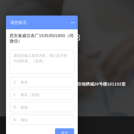
联系我们
请您留言
029-84217893
西安秦威仪表厂15353501850（同
微信）
电 话：029-84217893
手 机：15339101775
传 真：029-84217893
Q Q
：
2474344599
地 址：陕西省西安市周至县万联锦绣城20号楼101102室
提交