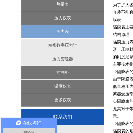
椭圆齿轮流量计
浮球液位计
远传水表
三相电表
热量表
为了扩大
介质不能
磁翻板液位计
IC卡智能水表
机械式热量表
涡轮流量计
单相电表
压力仪表
膜表。
隔膜表主
IC卡预付费热量表
超声波液位计
一卡通水电表
机械式水表
节流装置
压力表
结构原理
隔膜压力
精密数字压力计
超声波热量表
涡街流量计
差压液位计
形，压缩封
的刚度足够
投入式液位计
电磁流量计
压力变送器
主要技术
◇隔膜表
控制柜
由于隔膜
智能压力控制器
温度仪表
低量程压力
离器受压
楼宇控制系统
更多仪表
◇隔膜表
尤其对于
植物油智能定量装车系统
过程校验仪
意。
联系我们
在线咨询
◇隔膜表
液位控制系统
隔膜表的
胡经理