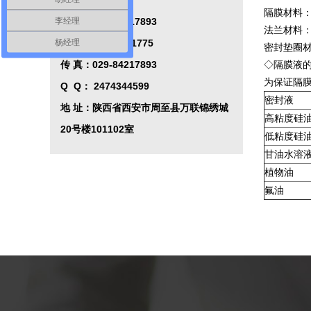
西安秦威仪表厂
隔膜材料：0C
控制系统
李经理
电 话：029-84217893
法兰材料：不
杨经理
手 机：15339101775
密封垫圈
传 真：029-84217893
◇隔膜液
为保证隔
Q Q
：
2474344599
密封液
地 址：陕西省西安市周至县万联锦绣城
高粘度硅
20号楼101102室
低粘度硅
甘油水溶
植物油
氟油