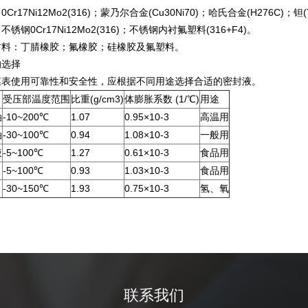
r17Ni12Mo2(316)；蒙乃尔合金(Cu30Ni70)；哈氏合金(H276C)；钽(
锈钢0Cr17Ni12Mo2(316)；不锈钢内衬氟塑料(316+F4)。
材料：丁腈橡胶；氟橡胶；硅橡胶及氟塑料。
的选择
膜表使用可靠性和安全性，应根据不同用途选择合适的密封液。
受压部温度范围
比重(g/cm3)
体膨胀系数 (1/℃)
用途
油
-10~200℃
1.07
0.95×10-3
高温用
油
-30~100℃
0.94
1.08×10-3
一般用
液
-5~100℃
1.27
0.61×10-3
食品用
-5~100℃
0.93
1.03×10-3
食品用
-30~150℃
1.93
0.75×10-3
氢、氧
联系我们