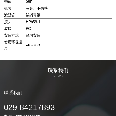
壳体
08F
机芯
黄铜、不锈铁
波登管
锡磷青铜
接头
HPb59-1
玻璃
PC
安装方式
径向安装
使用环境温
-40~70℃
度
联系我们
NEWS
联系我们
029-84217893