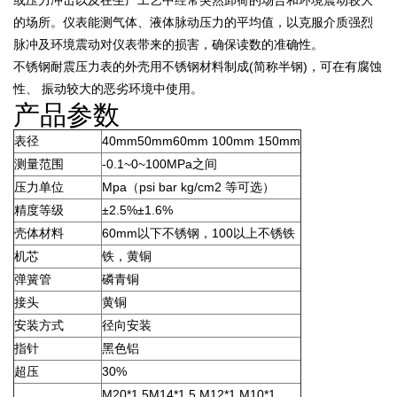
的场所。仪表能测气体、液体脉动压力的平均值，以克服介质强烈
脉冲及环境震动对仪表带来的损害，确保读数的准确性。
不锈钢耐震压力表的外壳用不锈钢材料制成(简称半钢)，可在有腐蚀
性、 振动较大的恶劣环境中使用。
产品参数
表径
40mm50mm60mm 100mm 150mm
测量范围
-0.1~0~100MPa之间
压力单位
Mpa（psi bar kg/cm2 等可选）
精度等级
±2.5%±1.6%
壳体材料
60mm以下不锈钢，100以上不锈铁
机芯
铁，黄铜
弹簧管
磷青铜
接头
黄铜
安装方式
径向安装
指针
黑色铝
超压
30%
M20*1.5M14*1.5 M12*1 M10*1