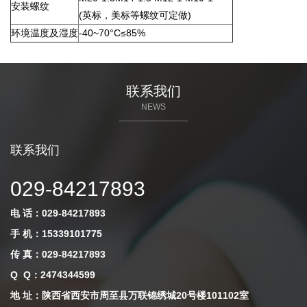
安装螺纹
(英标，美标等螺纹可定做)
环境温度及湿度
-40~70°C≤85%
联系我们
NEWS
联系我们
029-84217893
电 话：029-84217893
手 机：15339101775
传 真：029-84217893
Q Q
：
2474344599
地 址：陕西省西安市周至县万联锦绣城20号楼101102室