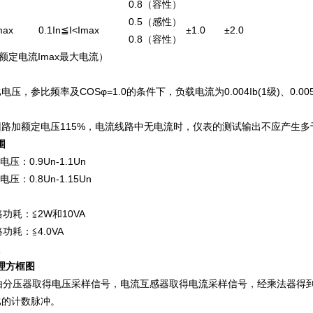
0.8（容性）
0.5（感性）
max
0.1In≦I<Imax
±1.0
±2.0
0.8（容性）
额定电流Imax最大电流）
参比频率及COSφ=1.0的条件下，负载电流为0.004Ib(1级)、0.00
加额定电压115%，电流线路中无电流时，仪表的测试输出不应产生多
围
：0.9Un-1.1Un
：0.8Un-1.15Un
耗：≦2W和10VA
耗：≦4.0VA
原理方框图
分压器取得电压采样信号，电流互感器取得电流采样信号，经乘法器得到
比的计数脉冲。