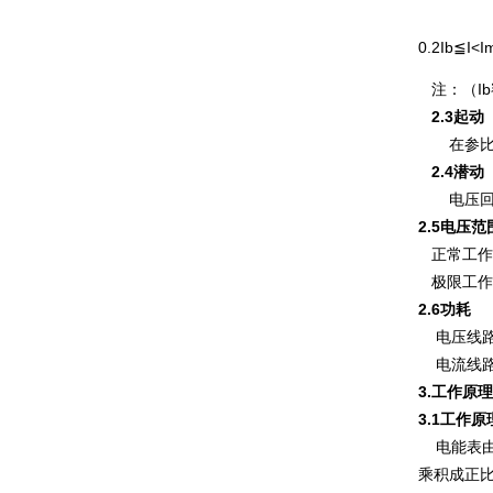
0.2Ib≦I<I
注：（Ib
2.3起动
在参比电压，
2
.4潜动
电压回路
2.5电压范
正常工作电压
极限工作电压
2
.6功耗
电压线路功
电流线路功
3
.工作原理
3.1工作
电能表由
乘积成正