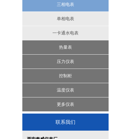
椭圆齿轮流量计
浮球液位计
远传水表
三相电表
磁翻板液位计
IC卡智能水表
涡轮流量计
单相电表
超声波液位计
一卡通水电表
机械式水表
节流装置
涡街流量计
差压液位计
热量表
投入式液位计
机械式热量表
电磁流量计
压力仪表
IC卡预付费热量表
压力表
控制柜
精密数字压力计
智能压力控制器
超声波热量表
温度仪表
楼宇控制系统
压力变送器
更多仪表
植物油智能定量装车系统
过程校验仪
联系我们
液位控制系统