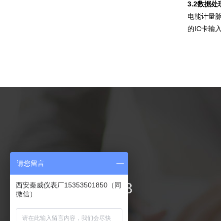
3.2数据处
电能计量脉
的IC卡输
联系我们
请您留言
029-84217893
西安秦威仪表厂15353501850（同
微信）
电 话：029-84217893
手 机：15339101775