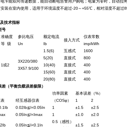
；电卡能双向传递数据，能自动断电告警用户购电；电量为零时，自动拉
安装在室内使用，适用于环境温度不超过-20～+55℃，相对湿度不超过
号及技术指标
型号
准确度
参比电压
额定电流
仪表常数
接入方式
等 级
Un
Ib
imp/kWh
1.5(6)
互感式
1600
5(20)
直接式
800
1
3X220/380
1或2
10(40)
直接式
400
1
3X57.9/100
15(60)
直接式
400
20(80)
直接式
400
误差（平衡负载误差极限）
功率因素
基本误差（%）
仪表
经互感器仪表
（COSφ）
1
2
0.1Ib
0.02Ib≦I<0.05In
1
±1.5
±2.5
max
0.05In≦I<Imax
1
±1.0
±2.0
0.5（感性）
2Ib
0.05In≦I<0.1In
±1.5
±2.5