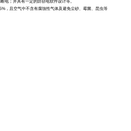
闸断电；并具有一定的防窃电软件设计等。
85%，且空气中不含有腐蚀性气体及避免尘砂、霉菌、昆虫等