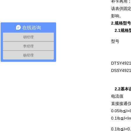
补卡再用
该表供固定
影响。
2.规格型
在线咨询
2.1规格
胡经理
型号
李经理
杨经理
DTSY492
DSSY492
2.2基本
电流值
直接接通
0.05Ib≦I<
0.1Ib≦I<I
0.1Ib≦I<0.