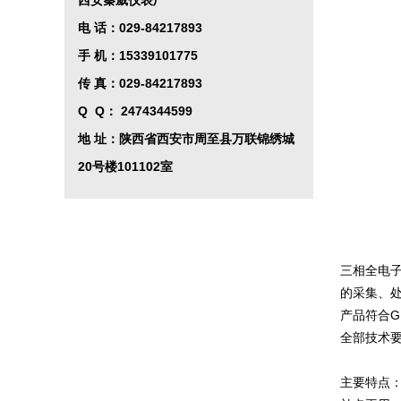
西安秦威仪表厂
控制系统
电 话：029-84217893
手 机：15339101775
传 真：029-84217893
Q Q
：
2474344599
地 址：陕西省西安市周至县万联锦绣城
20号楼101102室
三相全电子
的采集、处
产品符合GB
全部技术要求
主要特点