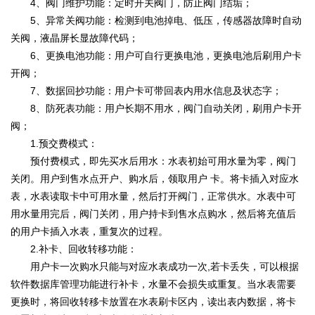
4、阀门维护功能：定时开关阀门，防止阀门结垢；
5、异常关阀功能：检测到电池掉电、低压，传感器故障时自动
关阀，液晶屏长显故障代码；
6、更换电池功能：用户可自行更换电池，更换电池后刷用户卡
开阀；
7、数据回抄功能：用户卡可带回表内用水信息及状态字；
8、防死表功能：用户长期不用水，阀门自动关闭，刷用户卡开
阀；
1.预交费模式：
预付费模式，即先买水后用水：水表初始可用水量为零，阀门
关闭。用户到售水点开户、购水后，领取用户 卡。将卡插入对应水
表，水表读取卡中可用水量，然后打开阀门，正常供水。水表中可
用水量用完后，阀门关闭，用户持卡到售水点购水，然后将充值后
的用户卡插入水表，重复次的过程。
2.补卡、回收转移功能：
用户卡一次购水只能与对应水表成功一次,若卡丢失，可以根据
软件数据库管理功能进行补卡，水量不会损失或重复。当水表需要
更换时，将回收转移卡放置在水表刷卡区内，读出表内数据，将卡