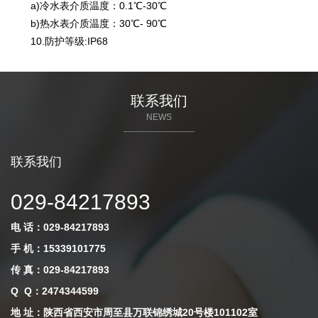
a)冷水表介质温度：0.1℃-30℃
b)热水表介质温度：30℃- 90℃
10.防护等级:IP68
联系我们
NEWS
联系我们
029-84217893
电 话：029-84217893
手 机：15339101775
传 真：029-84217893
Q Q
：
2474344599
地 址：陕西省西安市周至县万联锦绣城20号楼101102室