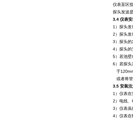
仪表盲区指
探头发波
3.4
仪表安
1）探头
2）探头
3）探头的
4）探头
5）若池壁
6）若探
于120m
或者将管
3.5 安装
1）仪表
2）电线
3）仪表
4）仪表