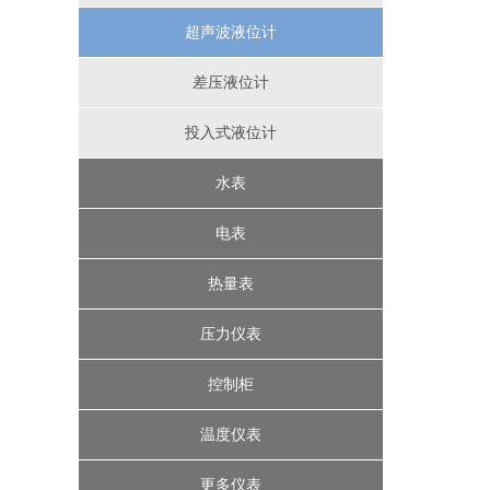
超声波液位计
节流装置
涡街流量计
差压液位计
投入式液位计
电磁流量计
水表
水控机
电表
远传水表
三相电表
热量表
IC卡智能水表
机械式热量表
单相电表
压力仪表
IC卡预付费热量表
一卡通水电表
机械式水表
压力表
控制柜
精密数字压力计
智能压力控制器
超声波热量表
温度仪表
楼宇控制系统
压力变送器
更多仪表