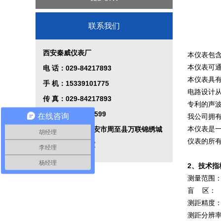
植物油智能定量装车系统
过程校验仪
联系我们
液位控制系统
西安秦威仪表厂
本仪表包
控制系统
本仪表可通
电 话：029-84217893
本仪表具
手 机：15339101775
电路设计
传 真：029-84217893
专利的声
Q Q
：
2474344599
在线咨询
我公司拥
本仪表是
地 址：陕西省西安市周至县万联锦绣城
胡经理
仪表的所
20号楼101102室
李经理
杨经理
2、技术指
测量范围：
盲 区： 0
测距精度：
测距分辨率