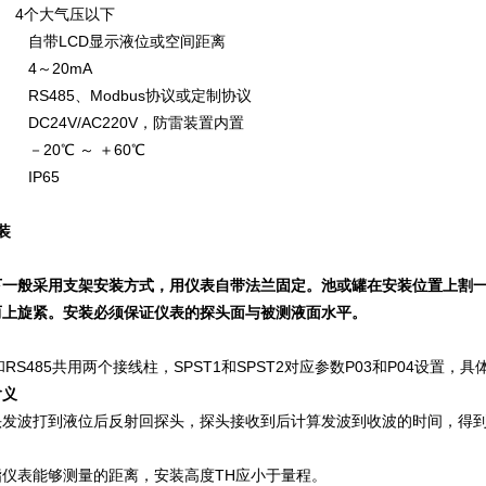
 4个大气压以下
： 自带LCD显示液位或空间距离
 4～20mA
 RS485、Modbus协议或定制协议
 DC24V/AC220V，防雷装置内置
 －20℃ ～ ＋60℃
 IP65
装
：
下一般采用支架安装方式，用仪表自带法兰固定。池或罐在安装位置上
割
而上旋紧。安装必须保证仪表的探头面与被测液面水平。
和RS485共用两个接线柱，SPST1和SPST2对应参数P03和P04设置，具体见4
含义
发波打到液位后反射回探头，探头接收到后计算发波到收波的时间，得到
仪表能够测量的距离，安装高度TH应小于量程。