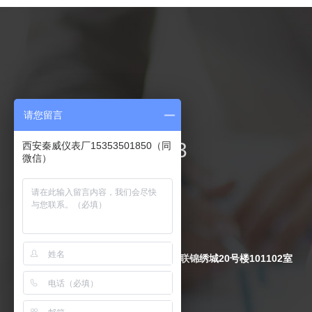
联系我们
请您留言
029-84217893
西安秦威仪表厂15353501850（同
微信）
电 话：029-84217893
手 机：15339101775
传 真：029-84217893
Q Q
：
2474344599
地 址：陕西省西安市周至县万联锦绣城20号楼101102室