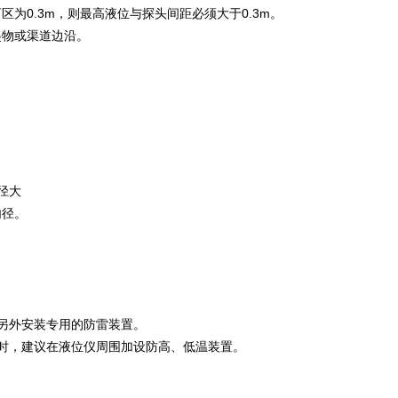
0.3m，则最高液位与探头间距必须大于0.3m。
起物或渠道边沿。
径大
内径。
另外安装专用的防雷装置。
时，建议在液位仪周围加设防高、低温装置。