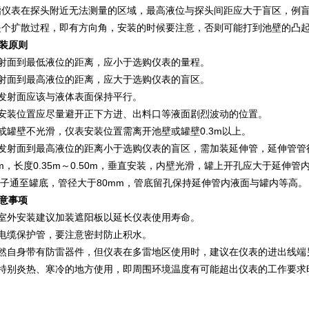
仪表在探头附近无法测量的区域，最高液位与探头间距应大于盲区，例盲区为
是个扩散过程，即有方向角，安装的时候要注意，否则可能打到池壁的凸
装原则
发射面到最低液位的距离，应小于选购仪表的量程。
发射面到最高液位的距离，应大于选购仪表的盲区。
发射面应该与液体表面保持平行。
的安装位置应尽量避开正下方进、出料口等液面剧烈波动的位置。
或罐壁不光滑，仪表安装位置需离开池壁或罐壁0.3m以上。
头发射面到最高液位的距离小于选购仪表的盲区，需加装延伸管，延伸管管
m，长度0.35m～0.50m，垂直安装，内壁光滑，罐上开孔应大于延伸管
子通至罐底，管径大于80mm，管底留孔保持延伸管内液面与罐内等高。
注意事项
在室外安装建议加装遮阳板以延长仪表使用寿命。
、电缆保护管，要注意密封防止积水。
虽然自身带有防雷器件，但仪表在多雷地区使用时，建议在仪表的进出线端
在特别炎热、寒冷的地方使用，即周围环境温度有可能超出仪表的工作要求