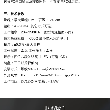
选择PC串口输出及转换附件，可直接与PC机组网。
三、技术参数
量程：最大量程10m 盲区：＜0.3m
输出：4～20mA (其它方式可选)
工作频率：20～350KHz（因型号规格而不同）
最大负载阻抗：>300Ω 最小显示分辨率：1mm
精度：±0.3％×最大量程
工作温度：常温 工作压力：常压
显示：四位八段0.36英寸LED（可选LCD）
键盘：三位贴片轻触键
安装方式：螺纹M48×1.5㎜或M30×1.5㎜
外形尺寸：Φ75mm×117mm×M48mm（或×M30）
工作电压：DC12-24V 功耗：<1.5W
联系我们