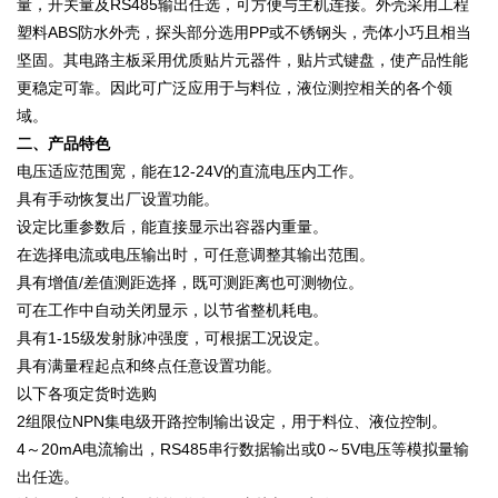
量，开关量及RS485输出任选，可方便与主机连接。外壳采用工程
塑料ABS防水外壳，探头部分选用PP或不锈钢头，壳体小巧且相当
坚固。其电路主板采用优质贴片元器件，贴片式键盘，使产品性能
更稳定可靠。因此可广泛应用于与料位，液位测控相关的各个领
域。
二、产品特色
电压适应范围宽，能在12-24V的直流电压内工作。
具有手动恢复出厂设置功能。
设定比重参数后，能直接显示出容器内重量。
在选择电流或电压输出时，可任意调整其输出范围。
具有增值/差值测距选择，既可测距离也可测物位。
可在工作中自动关闭显示，以节省整机耗电。
具有1-15级发射脉冲强度，可根据工况设定。
具有满量程起点和终点任意设置功能。
以下各项定货时选购
2组限位NPN集电级开路控制输出设定，用于料位、液位控制。
4～20mA电流输出，RS485串行数据输出或0～5V电压等模拟量输
出任选。