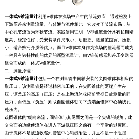
一体式V锥流量计
利用V锥体在流场中产生的节流效应，通过检测上
下游压差来测量流量。与普通节流件相比，它改变了节流布局，从
中心孔节流改为环状节流。实践使用证明，V型锥流量计具有长期精
度高、稳定性好，受安装条件局限小、耐磨损、测量范围宽、压损
小、适合赃污介质等优点。而且V锥体本身作为流场的整流器而成为
一种具有独特性能的优异的新型流量计。由V锥传感器和差压变送器
组合而成的一体式V锥流量计。
二、测量原理：
一体式V锥流量计
包括一个在测量管中同轴安装的尖圆锥体和相应的
取压口，该测量管是经过精密加工的，在尖圆锥体的两端产生差
压，该差压的高压（正压）是在上游流体收缩前管壁口处测量的静
压力，而低压（负压）则取自圆锥体朝向下流端面锥体中心轴线孔
处压力。
该圆锥体的*朝向来流，圆锥体与其尾面之间是一个尖锐的锐角，此
交合面的边缘使流体在进入下游低压区之前有一个平滑的过度区。
由于流体不是被迫收缩到管道中心轴线附近，并且不是一个阻挡