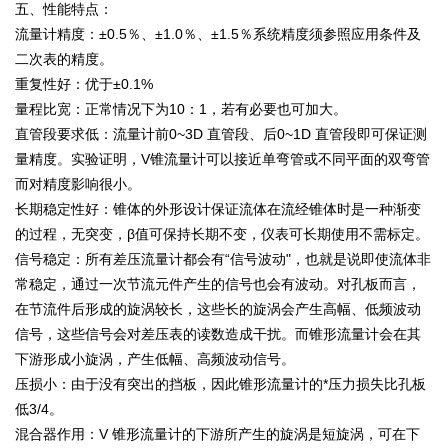
五、性能特点：
流量计精度：±0.5％、±1.0％、±1.5％系统精度须参照应用条件及
二次表的精度。
重复性好：优于±0.1%
量程比宽：正常情况下为10：1，若有必要也可加大。
直管段要求低：流量计前0~3D 直管段、后0~1D 直管段即可保证测
量精度。实验证明，V锥流量计可以接近单弯管或不同平面的双弯管
而对精度影响很小。
长期稳定性好：锥体的外形设计保证流体在流经锥体时是一种渐变
的过程，无突变，β值可保持长期不变，仪表可长期使用不需标定。
信号稳定：所有差压流量计都会有“信号波动"，也就是说即使流体非
常稳定，通过一次节流元件产生的信号也会有波动。对孔板而言，
在节流件后形成的旋涡较长，这些长的旋涡会产生高幅、低频波动
信号，这些信号会对差压表的读数造成干扰。而锥形流量计会在其
下游形成小旋涡，产生低幅、高频波动信号。
压损小：由于没有突出的挡板，因此锥形流量计的*压力损失比孔板
低3/4。
混合器作用：V 锥形流量计的下游所产生的旋涡是短旋涡，可在下