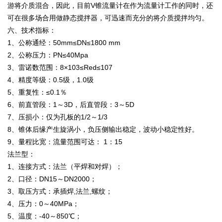
游将介质混合，因此，目前V锥流量计在作为流量计工作的同时，还
可在很多场合用做静态搅拌器，可迅速而充分的将介质搅拌均匀。
六、技术指标：
1、公称通经：50mm≤DN≤1800 mm
2、公称压力：PN≤40Mpa
3、雷诺数范围：8×103≤Red≤107
4、精度等级：0.5级，1.0级
5、重复性：≤0.1％
6、前直管段：1～3D，后直管段：3～5D
7、压损小：仅为孔板的1/2～1/3
8、锥体后缘产生旋涡小，负压侧输出稳定，波动小稳定性好。
9、量程比宽：流量范围可达： 1：15
法兰型：
1、连接方式：法兰（平焊和对焊）；
2、口径：DN15～DN2000；
3、取压方式：承插焊,法兰,螺纹；
4、压力：0～40MPa；
5、温度：-40～850℃；