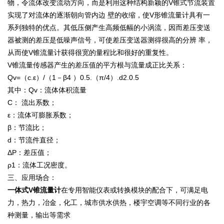
物，令流体改变流动方向，而是利用这种结构新颖的V锥式节流装置
实现了对流体的逐渐朝向管内边 壁的收缩，使V形锥流量计具有一
系列独特的优点。其低压侧产生高频低幅的小涡流，因而差压变送
器被测的差压是低噪声信号，可使差压变送器测得很高的分辨 率，
从而使V锥流量计获得很宽的量程比和很好的重复性。
V锥流量传感器产生的差压值的平方根与流量成正比关系：
Qv=（c.ε）/（1－β4 ）0.5.（π/4）.d2.0.5
其中：Qv：流体体积流量
C： 流出系数；
ε：流体可膨胀系数；
β：节流比；
d：节流件直径；
ΔΡ：差压值；
ρ1：流体工况密度。
三、应用场合：
一体式V锥流量计
在专用智能仪表或转换模块的配合下，可满足电
力，热力，冶金，化工，城市供水供热，楼宇空调等不同行业的各
种测量，输出等需求