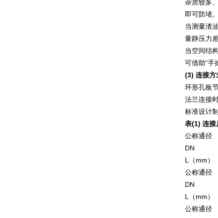
杂质较多
即可防堵
当测量渣
量静压力
当空间结
可借助“手
(3)
连接方
环形孔板
法兰连接
标准设计制
表
(1)
连接
公称通径
DN
L（mm）
公称通径
DN
L（mm）
公称通径