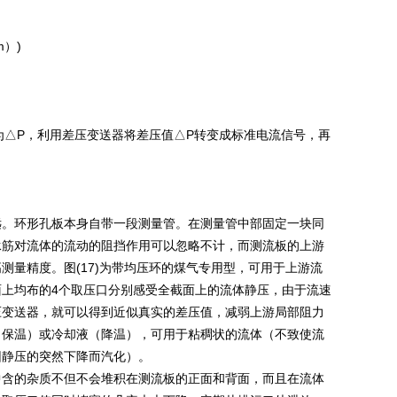
）)
为△P，利用差压变送器将差压值△P转变成标准电流信号，再
远。环形孔板本身自带一段测量管。在测量管中部固定一块同
承筋对流体的流动的阻挡作用可以忽略不计，而测流板的上游
量精度。图(17)为带均压环的煤气专用型，可用于上游流
上均布的4个取压口分别感受全截面上的流体静压，由于流速
压变送器，就可以得到近似真实的差压值，减弱上游局部阻力
（保温）或冷却液（降温），可用于粘稠状的流体（不致使流
因静压的突然下降而汽化）。
中含的杂质不但不会堆积在测流板的正面和背面，而且在流体