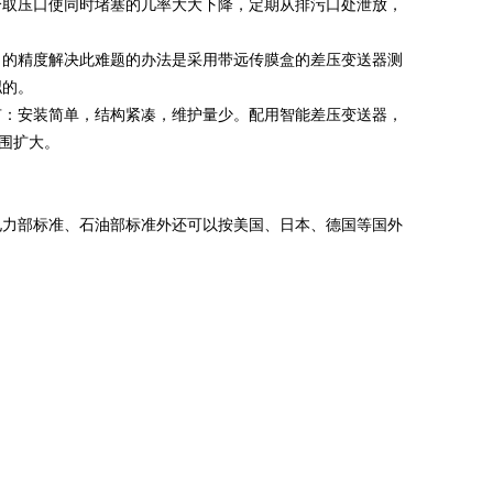
个取压口使同时堵塞的几率大大下降，定期从排污口处泄放，
当的精度解决此难题的办法是采用带远传膜盒的差压变送器测
拟的。
有：安装简单，结构紧凑，维护量少。配用智能差压变送器，
围扩大。
电力部标准、石油部标准外还可以按美国、日本、德国等国外