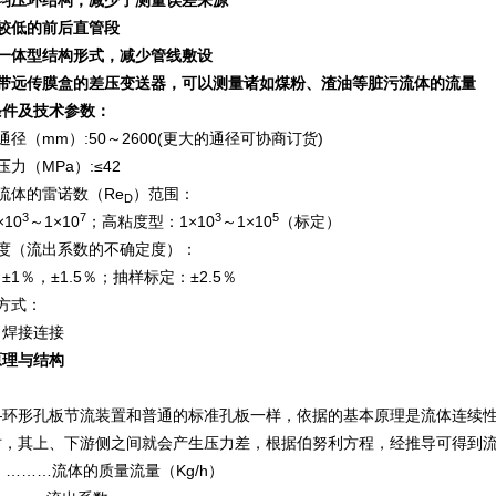
均压环结构，减少了测量误差来源
较低的前后直管段
一体型结构形式，减少管线敷设
用带远传膜盒的差压变送器，可以测量诸如煤粉、渣油等脏污流体的流量
条件及技术参数：
通径（mm）:50～2600(更大的通径可协商订货)
力（MPa）:≤42
流体的雷诺数（Re
）范围：
D
3
7
3
5
10
～1×10
；高粘度型：1×10
～1×10
（标定）
度（流出系数的不确定度）：
1％，±1.5％；抽样标定：±2.5％
方式：
；焊接连接
原理与结构
―环形孔板节流装置和普通的标准孔板一样，依据的基本原理是流体连续
时，其上、下游侧之间就会产生压力差，根据伯努利方程，经推导可得到
：………流体的质量流量（Kg/h）