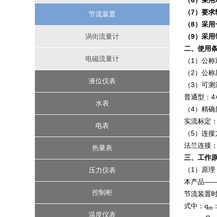
（6）采用
（7）要
求
节流装置
（8）采用
涡街流量计
（9）采
二、使用
电磁流量计
（1）公称
（2）公称压
液位仪表
（3）可测
普通型：4×
缆绳式液位开关
水表
（4）精确
实流标定：±
雷达液位计
水控机
电表
（5）连接
法兰连接
浮球液位计
远传水表
三相电表
热量表
三、工作
（1）原理
磁翻板液位计
IC卡智能水表
机械式热量表
单相电表
压力仪表
本产品―
IC卡预付费热量表
超声波液位计
一卡通水电表
机械式水表
压力表
控制柜
节流装置
式中：q
m
精密数字压力计
智能压力控制器
超声波热量表
差压液位计
温度仪表