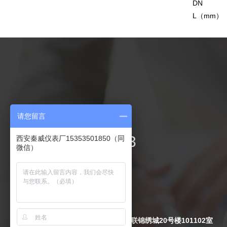
DN
L（mm）
联系我们
请您留言
029-84217893
西安秦威仪表厂15353501850（同
微信）
电 话：029-84217893
手 机：15339101775
传 真：029-84217893
Q Q
：
2474344599
地 址：陕西省西安市周至县万联锦绣城20号楼101102室