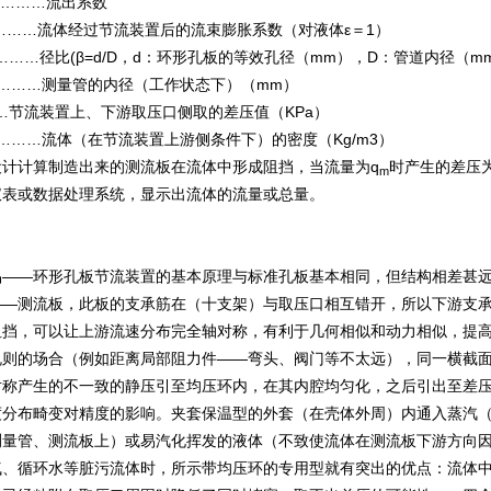
……流出系数
…流体经过节流装置后的流束膨胀系数（对液体ε＝1）
径比(β=d/D，d：环形孔板的等效孔径（mm），D：管道内径（mm
…测量管的内径（工作状态下）（mm）
…节流装置上、下游取压口侧取的差压值（KPa）
………流体（在节流装置上游侧条件下）的密度（Kg/m3）
设计计算制造出来的测流板在流体中形成阻挡，当流量为q
时产生的差压
m
仪表或数据处理系统，显示出流体的流量或总量。
品――环形孔板节流装置的基本原理与标准孔板基本相同，但结构相差甚
――测流板，此板的支承筋在（十支架）与取压口相互错开，所以下游支
挡，可以让上游流速分布完全轴对称，有利于几何相似和动力相似，提高测
规则的场合（例如距离局部阻力件――弯头、阀门等不太远），同一横截面
对称产生的不一致的静压引至均压环内，在其内腔均匀化，之后引出至差
度分布畸变对精度的影响。夹套保温型的外套（在壳体外周）内通入蒸汽
测量管、测流板上）或易汽化挥发的液体（不致使流体在测流板下游方向
气、循环水等脏污流体时，所示带均压环的专用型就有突出的优点：流体