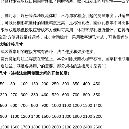
、已经粘附在取压口周围时降低了同时堵塞、取不出差压的可能性――四
。
油、排污水、煤粉等高浊度流体时，不考虑双相流引起的测量难度，以适
差，可以比楔形流量计的测量精度更高，是标准孔板、圆缺孔板等不可比
构限制或现场敷设取压管线不方便时可采用一体型环形孔板流量计。它具
操器”方便进行量程调整，减少空间操作；采用数字通讯方式，可将量程范
式和连接尺寸
节流装置常用的连接方式有两种：法兰连接和焊接连接。
时需要将配对法兰焊接在管道上。本公司除按照机械部标准、国家标准或
造法兰，满足各类用户的需要。部分规格的连接尺寸见表(1)
尺寸（连接法兰两侧面之间的开档长度）
50
80
100
150
200
250
300
350
400
450
220
270
300
380
460
520
600
700
800
850
500
600
700
800
900
1000
1100
1200
1300
1400
900
1100
1200
1400
1500
1600
1800
1900
2100
2200
1500
1600
1700
1800
1900
2000
2100
2200
2400
2600