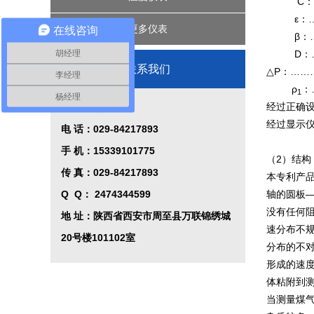
C：…
ε：……
投入式液位计
楼宇控制系统
压力变送器
更多仪表
在线咨询
β：………
胡经理
D：……
植物油智能定量装车系统
过程校验仪
联系我们
△P：……
李经理
ρ
：
1
液位控制系统
杨经理
经过正确
西安秦威仪表厂
经过显示
控制系统
电 话：029-84217893
手 机：15339101775
（2）结构
传 真：029-84217893
本专利产
Q Q
：
2474344599
轴的圆板
没有任何阻
地 址：陕西省西安市周至县万联锦绣城
速分布不
20号楼101102室
分布的不
形成的速
体粘附到
当测量煤