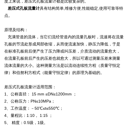
度上来说，差压式孔板流量计都是比较复杂的。
差压式孔板流量计
具有结构简单,维修方便,性能稳定,使用可靠等特
点。
原理及结构：
充满管道的流体，当它们流经管道内的流量孔板时，流速将在流量
孔板的节流处形成局部收缩，从而使流速加快，静压力降低，于是
在标准孔板前后便产生了压力降或叫压差，介质流动的流量愈大，
在流量孔板前后产生的压差也就愈大，所以可通过测量压差来测量
流体流量的大小。这种测量方法是以流动连续性方程（质量守恒定
律）和伯努利方程式（能量守恒定律）的原理为基础的。
差压式孔板流量计适用范围：
1、公称直径： 15 mm ≤DN≤1200mm ；
2、公称压力：PN≤10MPa；
3、工作温度：－50℃≤t≤550℃；
4、量程比：1:10， 1:15 ；
5、 精度：0.5级，1级。