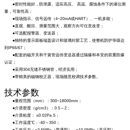
●密封性能好，防泄露、适应高压、 高温、腐蚀条件下的液位测
量，可靠性高；
●现场指示、信号远传（4~20mA或HART）、一机多能；
●直观、醒目、测量范围大，观察方向可任意改变；
●可选配报警器、变送器；
●独特的显示面板端盖设计和玻璃封胶工艺，使整机防护等级达
到IP66/67；
●配套的磁开关和干簧管远传变送器通过隔爆和本安的双重防爆
认证；
●采用304无缝不锈钢管，经济实用；
●带精美的磁钢校正器，现场随意校调技术参数。
技术参数
●量程范围（mm）：300~18000mm；
●介质密度（g/cm3）：0.5～2；
●介质粘度： ≤0.02Pa.S；
●工作温度℃：-40～350；
●工作压力：≤2.5MPa（普通型），≤10.0MPa（高压型），