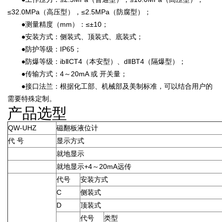
≤32.0MPa（高压型），≤2.5MPa（防腐型）；
●测量精度（mm）：≤±10；
●安装方式：侧装式、顶装式、底装式；
●防护等级：IP65；
●防爆等级：ibⅡCT4（本安型）、dⅡBT4（隔爆型）；
●传输方式：4～20mA 或 开关量；
●接口法兰：根据化工部、机械部及美制标准，可以结合用户的
需要特殊定制。
产品选型
QW-UHZ
磁翻板液位计
代 号
显示方式
就地显示
就地显示+4～20mA远传
代号
安装方式
C
侧装式
D
顶装式
代号
类型