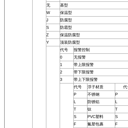
无
基型
W
保温型
J
防腐型
S
防霜型
Z
保温防腐型
Y
顶装防腐型
代号
报警控制
0
无报警
1
带上限报警
2
带下限报警
3
带上下限报警
代号
浮子材质
代
P
不锈钢
P
L
防锈铝
L
T
钛
T
S
PVC塑料
S
F
氟塑包裹
F