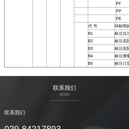
PF
PP
PE
代 号
待标明
B1
标注法
B2
标注实
B3
标注实
B4
标注测
B5
标注订
联系我们
NEWS
联系我们
029-84217893