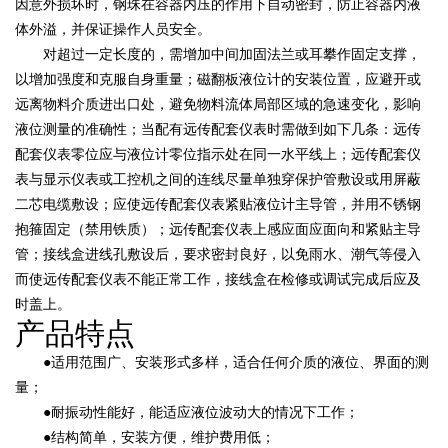
因意外损坏时，钢珠在容器内压的作用下自动密封，防止容器内液
体外溢，并保证操作人员安全。
对超过一定长度的，需增加中间加固法兰或耳攀作固定支撑，
以增加强度和克服自身重量；磁翻板液位计的安装位置，应避开或
远离物料介质进出口处，避免物料流体局部区域的急速变化，影响
液位测量的准确性；当配有远传配套仪表时需做到如下几条：远传
配套仪表零位应与液位计零位指示处在同一水平线上；远传配套仪
表与显示仪表或工控机之间的连线尽量单独穿保护管敷设或用屏蔽
二芯电缆敷设；应使远传配套仪表紧贴液位计主导管，并用不锈钢
抱箍固定（禁用铁质）；远传配套仪表上感应面应面向和紧贴主导
管；接线盒进线孔敷设后，要求密封良好，以免雨水、潮气等侵入
而使远传配套仪表不能正常工作，接线盒在检修或调试完成后应及
时盖上。
产品特点
●适用范围广、安装形式多样，适合任何介质的液位、界面的测
量；
●耐振动性能好，能适应液位波动大的情况下工作；
●结构简单，安装方便，维护费用低；