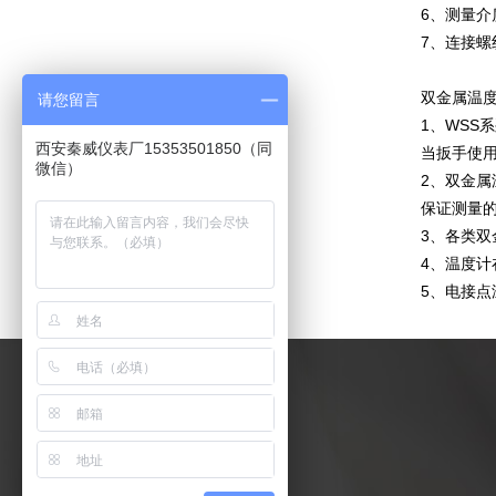
6、测量介
7、连接螺
双金属温
请您留言
1、WS
西安秦威仪表厂15353501850（同
当扳手使
微信）
2、双金属
保证测量
3、各类
4、温度计
5、电接