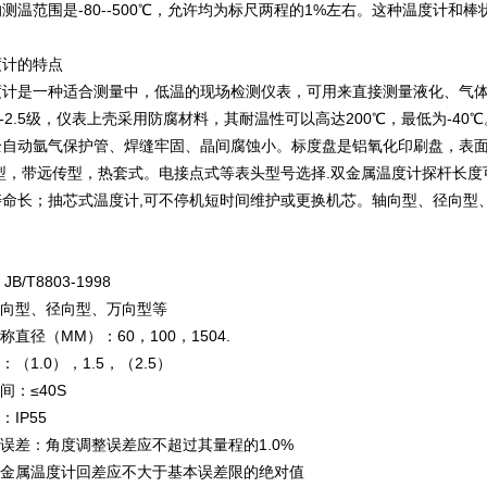
测温范围是-80--500℃，允许均为标尺两程的1%左右。这种温度计
度计的特点
度计是一种适合测量中，低温的现场检测仪表，可用来直接测量液化、气
0--2.5级，仪表上壳采用防腐材料，其耐温性可以高达200℃，最低为-
全自动氩气保护管、焊缝牢固、晶间腐蚀小。标度盘是铝氧化印刷盘，表面
型，带远传型，热套式。电接点式等表头型号选择.双金属温度计探杆长
命长；抽芯式温度计,可不停机短时间维护或更换机芯。轴向型、径向型、
B/T8803-1998
轴向型、径向型、万向型等
称直径（MM）：60，100，1504.
：（1.0），1.5，（2.5）
间：≤40S
：IP55
整误差：角度调整误差应不超过其量程的1.0%
双金属温度计回差应不大于基本误差限的绝对值