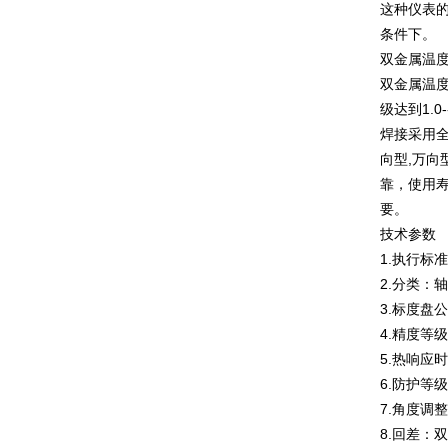
这种仪表的
条件下。
双金属温
双金属温
级达到1.
焊接采用
向型,万向
靠，使用寿
要。
技术参数
1.执行标准 J
2.分类：
3.标度盘公
4.精度等级
5.热响应时
6.防护等级
7.角度调
8.回差：