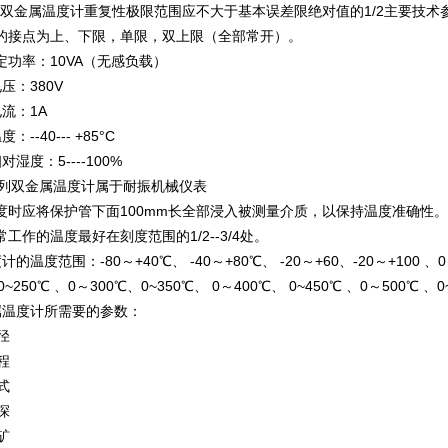
：双金属温度计重复性极限范围应不大于基本误差限绝对值的1/2主要技术
计的接点为上、下限，单限，双上限（全部常开）。
额定功率：10VA（无感负载）
压：380V
流：1A
--40--- +85°C
湿度：5----100%
S系列双金属温度计属于耐振机械仪表
温度时应将保护管下面100mm长全部浸入被测量介质，以保持温度准确性。
常工作的温度最好在刻度范围的1/2--3/4处。
温度范围：-80～+40℃、 -40～+80℃、 -20～+60、-20～+100 、0～
~250℃ 、0～300℃、0~350℃、 0～400℃、 0~450℃ 、0～500℃ 、
属温度计所需要的参数：
径
程
式
深
矿