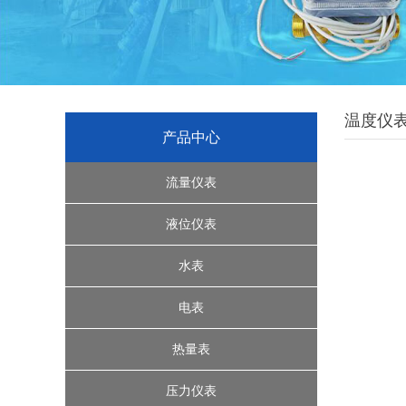
温度仪
产品中心
流量仪表
超声波流量计
液位仪表
转子流量计系列
缆绳式液位开关
水表
腰轮流量计
雷达液位计
水控机
电表
椭圆齿轮流量计
浮球液位计
远传水表
三相电表
热量表
磁翻板液位计
IC卡智能水表
机械式热量表
涡轮流量计
单相电表
压力仪表