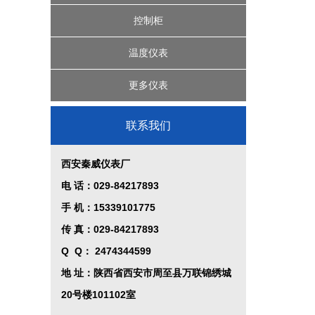
IC卡预付费热量表
超声波液位计
一卡通水电表
机械式水表
节流装置
压力表
控制柜
精密数字压力计
智能压力控制器
超声波热量表
涡街流量计
差压液位计
温度仪表
投入式液位计
楼宇控制系统
电磁流量计
压力变送器
更多仪表
植物油智能定量装车系统
过程校验仪
联系我们
液位控制系统
西安秦威仪表厂
控制系统
电 话：029-84217893
手 机：15339101775
传 真：029-84217893
Q Q
：
2474344599
地 址：陕西省西安市周至县万联锦绣城
20号楼101102室