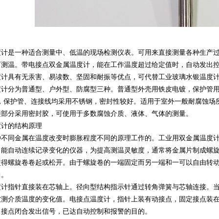
度计是一种适合测量中、低温的现场检测仪表。可用来直接测量各种生产过
下测温。带电接点双金属温度计，能在工作温度超过给定值时，自动发出
度计具有无汞害、易读数、坚固和耐振等优点，可代替工业玻璃水银温度
度计分为普通型、户外型、防腐型三种。普通型外壳用铁皮电镀，保护管用
，保护管、连接线均采用不锈钢，密封性较好。适用于室外一般耐腐蚀场所
接部分采用密封胶，可使用于多数腐蚀介质、液体、气体的测量。
度计的结构原理
种不同金属在温度改变时膨胀程度不同的原理工作的。工业用双金属温度
。能自动连续记录变化的仪器，为提高测温灵敏度，通常将金属片制成螺
使得螺旋卷卷起或松开。由于螺旋卷的一端固定而另一端和一可以自由转
曲。
度计指针直接装在芯轴上。径向型结构指示针通过转角弹簧与芯轴连接。
被测介质温度的变化值。电接点温度计，指针上装有动接点，固定接点装
，接点闭合发出信号，已达自动控制和报警的目的。