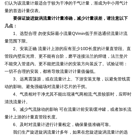
们认为该流量计最适合于较为干净的干气计量，渐成为中小用气计
量的首选计量仪表。
要保证旋进旋涡流量计计量准确，减少计量误差，请注意以下
几点：
1、选型合理 勿使实际最小流量QVmin低于所选通径流量计流
量范围下限。
2、安装正确 流量计上游的应有至少10D长度的计量直管段。直
管段内壁应光滑、更不能有台阶，磨平连接法兰的焊缝，法兰垫片
不能突入管道内。更不能把流量计的安装方向装反了。试验证明：
一切不合理的安装，都将导致流量计计量值偏低。
3、远离震荡源，或在流量计上、下游安装支墩，以避免管线震
动的影响。避免强磁场对流量计芯片的干扰。
4、气质相对干净尤其不能出现液气两相流;气质较脏时，应即时
清洗流量计。
5、减少气流脉动的影响 可在流量计前安装缓冲罐，或者加长流
量计上游的计量直管段长度。
6、及时对流量计进行计量检定，确保量值准确可靠。
我们生产旋进旋涡流量计多年，如果在您旋进旋涡流量计的选