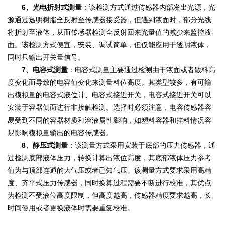
6、光电折射式测量
：该检测方式通过传感器内部发出光源，光
源通过透明树脂全反射至传感器接受器，但遇到液面时，部分光线
将折射至液体，从而传感器检测全反射回来光量值的减少来监控液
面。该检测方式便宜，安装、调试简单，但仅能应用于透明液体，
同时只输出开关量信号。
7、电容式测量
：电容式测量主要通过检测由于液面或者散料高
度变化而导致的电容值变化来测量料位高度。其类型较多，有可输
出模拟量的电容式液位计、电容式接近开关，电容式接近开关可以
安装于容器侧面进行非接触检测。选择时必须注意，电容传感器容
易受到不同的容器材质和溶液属性影响，如塑料容器和挂料情况容
易影响模拟量输出的电容传感器。
8、静压式测量
：该测量方式采用安装于底部的压力传感器，通
过检测底部液体压力，转换计算出液位高度，其底部液体压力参考
值为与顶部连通的大气压或者已知气压。该测量方式要求采用高精
度、齐平式压力传感器，同时换算过程需要不断进行校准，其优点
为检测不受液位高度限制，但高度越高，传感器精度要求越高，长
时间使用或者更换液体时需要重复校准。