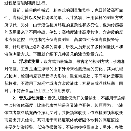
过程是否能够顺利进行。
目前，简单的机械式、粗略式的测量和监控，也日益被高可靠
性、高稳定性以及安装调试简单、尺寸紧凑、应用多样的测量方式
所取代。另外，由于液位检测环境的复杂性和多变性，也为传感器
的应用带来了不同挑战。例如：高粘度液体高度检测、含杂质的废
水液位监控、带泡沫的液位高度测量、高腐蚀性液体高度报警等
等。针对市场上各种各样的需求，研发人员开发了多种测量技术和
液位测量方式。下面就介绍下几种常见的液位测量方式。
1、浮球式测量
：该方式为最简单、最古老的检测方式，价格相
对便宜。主要是通过浮球的上下升降来检测液面的变化，其为机械
式检测，检测精度容易受浮力影响，重复精度差，不同液体需要重
新校准。不适用于粘稠性或者含杂质液体，容易造成浮球堵塞，同
时，不符合食品卫生行业的应用要求。
2、音叉振动测量
：音叉式测量仅为开关量输出，不能用于连续
性监控液体高度，比较代表性的是音叉液位开关。其原理为：当液
体或者散料填充两个振动叉时，共振频率改变，依靠检测频率改变
而发出开关信号。其可用于高粘度液体或者固体散料的高度监控，
主要为防溢报警、低液位报警等，不提供模拟量输出，另外，多数