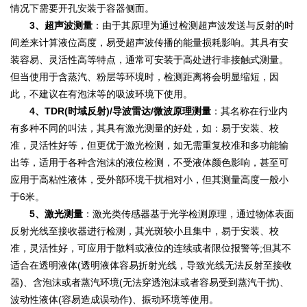
情况下需要开孔安装于容器侧面。
3、超声波测量
：由于其原理为通过检测超声波发送与反射的时
间差来计算液位高度，易受超声波传播的能量损耗影响。其具有安
装容易、灵活性高等特点，通常可安装于高处进行非接触式测量。
但当使用于含蒸汽、粉层等环境时，检测距离将会明显缩短，因
此，不建议在有泡沫等的吸波环境下使用。
4、TDR(时域反射)/导波雷达/微波原理测量
：其名称在行业内
有多种不同的叫法，其具有激光测量的好处，如：易于安装、校
准，灵活性好等，但更优于激光检测，如无需重复校准和多功能输
出等，适用于各种含泡沫的液位检测，不受液体颜色影响，甚至可
应用于高粘性液体，受外部环境干扰相对小，但其测量高度一般小
于6米。
5、激光测量
：激光类传感器基于光学检测原理，通过物体表面
反射光线至接收器进行检测，其光斑较小且集中，易于安装、校
准，灵活性好，可应用于散料或液位的连续或者限位报警等;但其不
适合在透明液体(透明液体容易折射光线，导致光线无法反射至接收
器)、含泡沫或者蒸汽环境(无法穿透泡沫或者容易受到蒸汽干扰)、
波动性液体(容易造成误动作)、振动环境等使用。