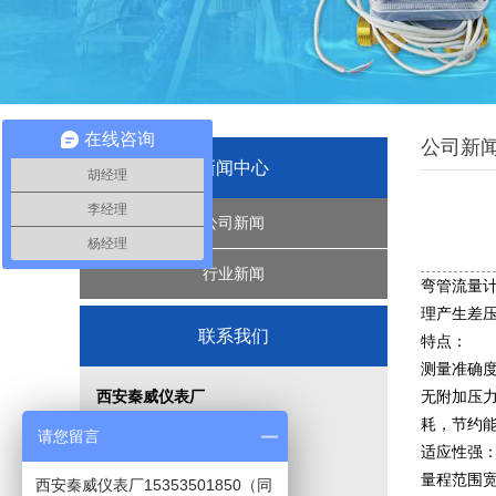
在线咨询
公司新
新闻中心
胡经理
李经理
公司新闻
杨经理
行业新闻
弯管流量
理产生差
联系我们
特点：
测量准确度
西安秦威仪表厂
无附加压
耗，节约
电 话：029-84217893
请您留言
适应性强
手 机：15339101775
量程范围宽
西安秦威仪表厂15353501850（同