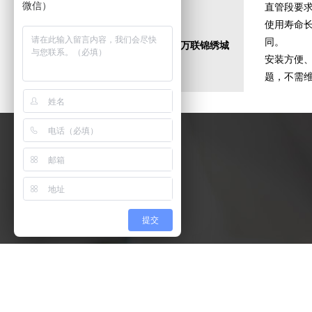
传 真：029-84217893
微信）
直管段要求
Q Q
：
2474344599
使用寿命
同。
地 址：陕西省西安市周至县万联锦绣城
安装方便
20号楼101102室
题，不需
联系我们
提交
029-84217893
电 话：029-84217893
手 机：15339101775