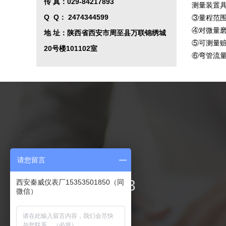
传 真：029-84217893
测量装置
Q Q
：
2474344599
③量程范
④对微量
地 址：陕西省西安市周至县万联锦绣城
⑤可测量
20号楼101102室
⑥弯管流
联系我们
请您留言
029-84217893
西安秦威仪表厂15353501850（同
微信）
电 话：029-84217893
手 机：15339101775