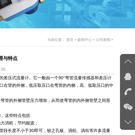
当前位置：
首页
>
新闻中心
>
公司新闻
>
理与特点
:38
的差压式流量计。它一般由一个90°弯管流量传感器和差压计
取压口在管的外侧，低压取压口在弯管的内侧，高、低取压口的中
使弯管的外侧管壁压力增加，从而使弯管的内外侧管壁之间形
，这些特点包括:
动力消耗，节约能源；
直管段长度不小于3D即可，较之孔板、涡轮、涡街等许多流量