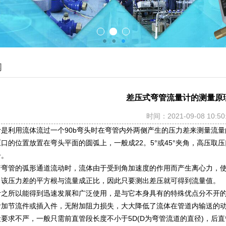
闻
差压式弯管流量计的测量原
时间：2021-09-08 10:50
是利用流体流过一个90b弯头时在弯管内外两侧产生的压力差来测量流量
口的位置放置在弯头平面的圆弧上，一般成22。5°或45°夹角，高压
合。
着弯管的弧形通道流动时，流体由于受到角加速度的作用而产生离心力，
，该压力差的平方根与流量成正比，因此只要测出差压就可得到流量值。
计之所以能得到迅速发展和广泛使用，是与它本身具有的特殊优点分不开的
附加节流件或插入件，无附加阻力损失，大大降低了流体在管道内输送的
要求不严，一般只需前直管段长度不小于5D(D为弯管流道的直径)，后