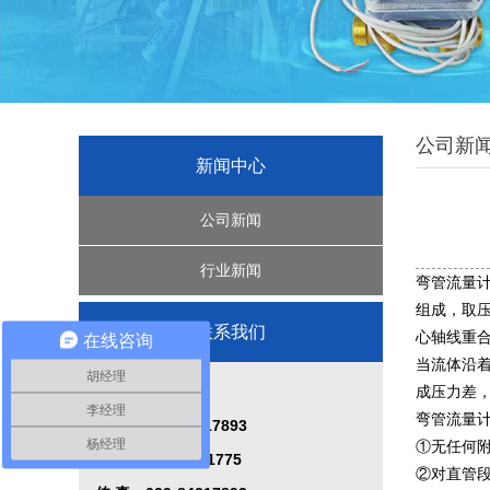
公司新
新闻中心
公司新闻
行业新闻
弯管流量计
组成，取压
联系我们
心轴线重
在线咨询
当流体沿
胡经理
西安秦威仪表厂
成压力差
李经理
弯管流量
电 话：029-84217893
杨经理
①无任何
手 机：15339101775
②对直管段