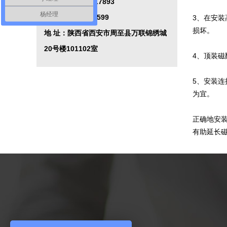
传 真：029-84217893
杨经理
Q Q
：
2474344599
3、在安
损坏。
地 址：陕西省西安市周至县万联锦绣城
20号楼101102室
4、顶装
5、安装连
为宜。
正确地安
有助延长