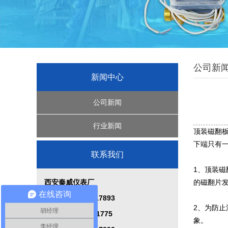
公司新
新闻中心
公司新闻
行业新闻
顶装磁翻
下端只有
联系我们
1、顶装
西安秦威仪表厂
的磁翻片
在线咨询
电 话：029-84217893
2、为防
胡经理
手 机：15339101775
象。
李经理